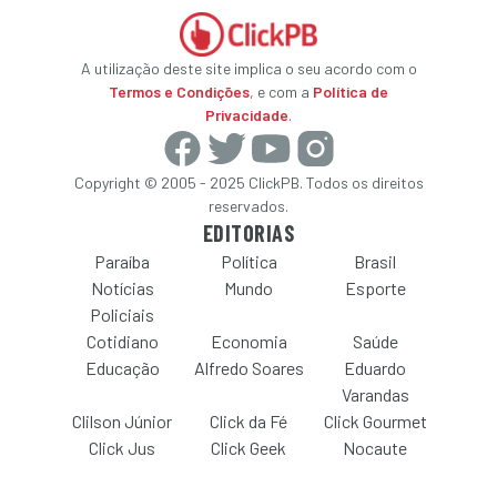
A utilização deste site implica o seu acordo com o
Termos e Condições
, e com a
Política de
Privacidade
.
Copyright © 2005 - 2025 ClickPB. Todos os direitos
reservados.
EDITORIAS
Paraíba
Política
Brasil
Notícias
Mundo
Esporte
Policiais
Cotidiano
Economia
Saúde
Educação
Alfredo Soares
Eduardo
Varandas
Clilson Júnior
Click da Fé
Click Gourmet
Click Jus
Click Geek
Nocaute