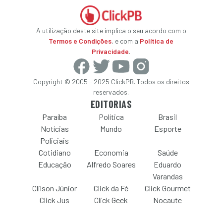
A utilização deste site implica o seu acordo com o
Termos e Condições
, e com a
Política de
Privacidade
.
Copyright © 2005 - 2025 ClickPB. Todos os direitos
reservados.
EDITORIAS
Paraíba
Política
Brasil
Notícias
Mundo
Esporte
Policiais
Cotidiano
Economia
Saúde
Educação
Alfredo Soares
Eduardo
Varandas
Clilson Júnior
Click da Fé
Click Gourmet
Click Jus
Click Geek
Nocaute