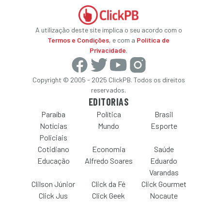
A utilização deste site implica o seu acordo com o
Termos e Condições
, e com a
Política de
Privacidade
.
Copyright © 2005 - 2025 ClickPB. Todos os direitos
reservados.
EDITORIAS
Paraíba
Política
Brasil
Notícias
Mundo
Esporte
Policiais
Cotidiano
Economia
Saúde
Educação
Alfredo Soares
Eduardo
Varandas
Clilson Júnior
Click da Fé
Click Gourmet
Click Jus
Click Geek
Nocaute