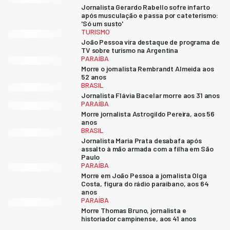
Jornalista Gerardo Rabello sofre infarto
após musculação e passa por cateterismo:
'Só um susto'
TURISMO
João Pessoa vira destaque de programa de
TV sobre turismo na Argentina
PARAÍBA
Morre o jornalista Rembrandt Almeida aos
52 anos
BRASIL
Jornalista Flávia Bacelar morre aos 31 anos
PARAÍBA
Morre jornalista Astrogildo Pereira, aos 56
anos
BRASIL
Jornalista Maria Prata desabafa após
assalto à mão armada com a filha em São
Paulo
PARAÍBA
Morre em João Pessoa a jornalista Olga
Costa, figura do rádio paraibano, aos 64
anos
PARAÍBA
Morre Thomas Bruno, jornalista e
historiador campinense, aos 41 anos