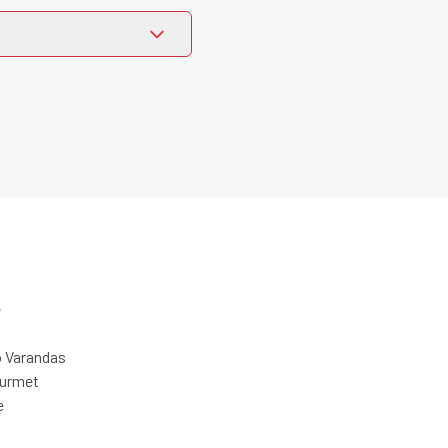
e
 Varandas
ourmet
e