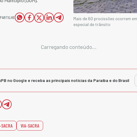
 do Município (DOM),
PARTILHE
Mais de 60 procissões ocorrem e
especial de trânsito
Carregando conteúdo...
kPB no Google e receba as principais notícias da Paraíba e do Brasil
A-SACRA
VIA-SACRA