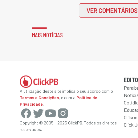
VER COMENTÁRIOS
MAIS NOTÍCIAS
EDITO
Paraíb
A utilização deste site implica o seu acordo com o
Notícia
Termos e Condições
, e com a
Política de
Cotidi
Privacidade
.
Educa
Clilson
Copyright © 2005 - 2025 ClickPB. Todos os direitos
Click 
reservados.