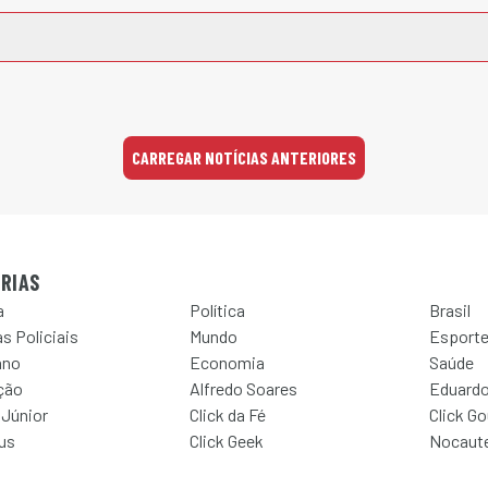
CARREGAR NOTÍCIAS ANTERIORES
RIAS
a
Política
Brasil
s Policiais
Mundo
Esport
ano
Economia
Saúde
ção
Alfredo Soares
Eduardo
 Júnior
Click da Fé
Click G
Jus
Click Geek
Nocaut