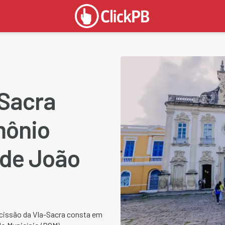
-Sacra
mônio
 de João
cissão da VIa-Sacra consta em