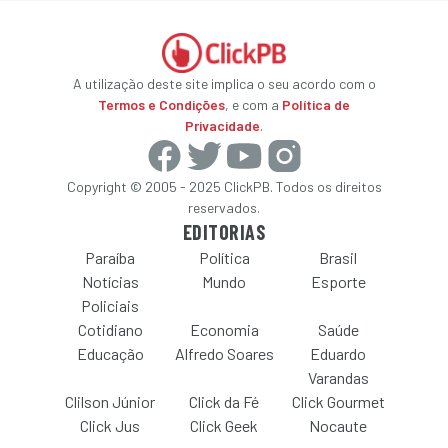
A utilização deste site implica o seu acordo com o
Termos e Condições
, e com a
Política de
Privacidade
.
Copyright © 2005 - 2025 ClickPB. Todos os direitos
reservados.
EDITORIAS
Paraíba
Política
Brasil
Notícias
Mundo
Esporte
Policiais
Cotidiano
Economia
Saúde
Educação
Alfredo Soares
Eduardo
Varandas
Clilson Júnior
Click da Fé
Click Gourmet
Click Jus
Click Geek
Nocaute