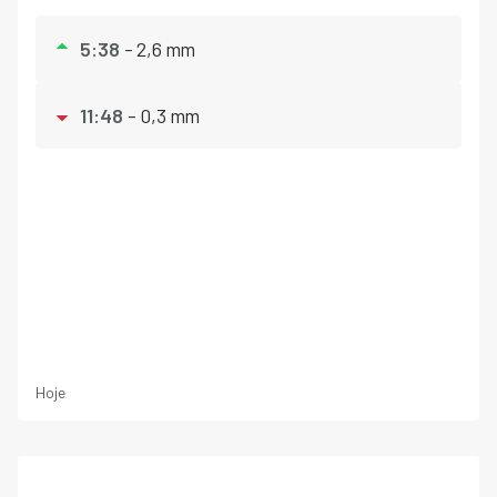
-
2,6 m
m
5:38
-
0,3 m
m
11:48
Hoje