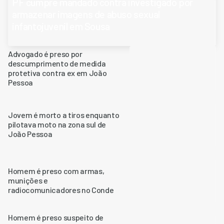
PF cumpre mandado contra investigado por
armazenar imagens de abuso sexual
infantojuvenil em Sousa
Advogado é preso por
descumprimento de medida
protetiva contra ex em João
Pessoa
Jovem é morto a tiros enquanto
pilotava moto na zona sul de
João Pessoa
Homem é preso com armas,
munições e
radiocomunicadores no Conde
Homem é preso suspeito de