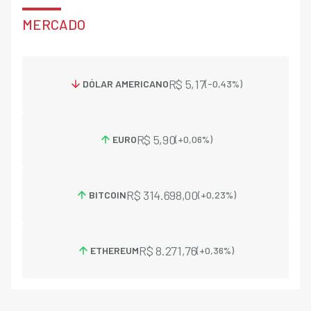
MERCADO
R$
5,17
DÓLAR AMERICANO
(
-0,43
%)
R$
5,90
EURO
(
+
0,06
%)
R$
314.698,00
BITCOIN
(
+
0,23
%)
R$
8.271,76
ETHEREUM
(
+
0,36
%)