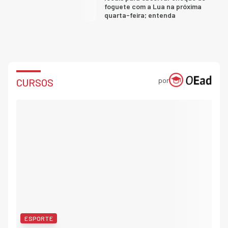
foguete com a Lua na próxima
quarta-feira; entenda
por
CURSOS
ESPORTE
CU