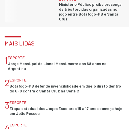
Ministério Público proíbe presença
de três torcidas organizadas no
jogo entre Botafogo-PB e Santa
Cruz
MAIS LIDAS
1
ESPORTE
Jorge Messi, pai de Lionel Messi, morre aos 68 anos na
Argentina
2
ESPORTE
Botafogo-PB defende invencibilidade em duelo direto dentro
do G-8 contra o Santa Cruz na Série C
3
ESPORTE
Etapa estadual dos Jogos Escolares 15 a 17 anos começa hoje
em João Pessoa
4
ESPORTE