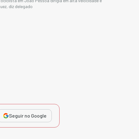
ociclista em João Pessoa dirigia em alta velocidade e
uez, diz delegado
Seguir no Google