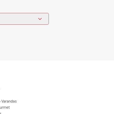
e
 Varandas
ourmet
e