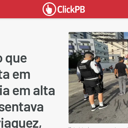
o que
ta em
ia em alta
esentava
iaguez,