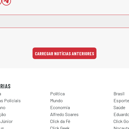
CARREGAR NOTÍCIAS ANTERIORES
RIAS
a
Política
Brasil
s Policiais
Mundo
Esport
ano
Economia
Saúde
ção
Alfredo Soares
Eduardo
 Júnior
Click da Fé
Click G
Jus
Click Geek
Nocaut