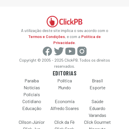
A utilização deste site implica o seu acordo com o
Termos e Condições
, e com a
Política de
Privacidade
.
Copyright © 2005 - 2025 ClickPB. Todos os direitos
reservados.
EDITORIAS
Paraíba
Política
Brasil
Notícias
Mundo
Esporte
Policiais
Cotidiano
Economia
Saúde
Educação
Alfredo Soares
Eduardo
Varandas
Clilson Júnior
Click da Fé
Click Gourmet
Click Jus
Click Geek
Nocaute