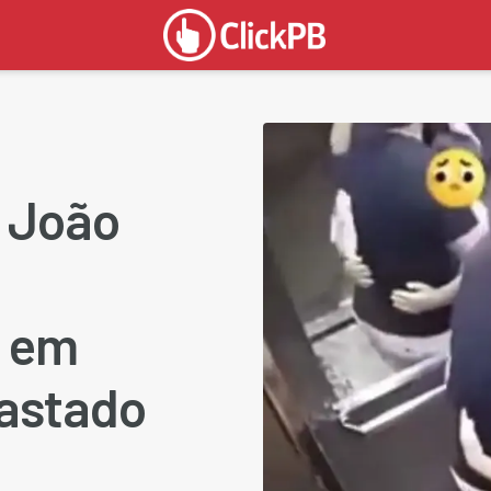
 João
a em
fastado