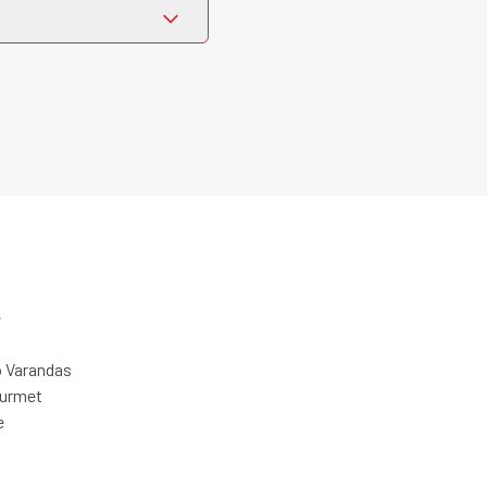
e
 Varandas
ourmet
e