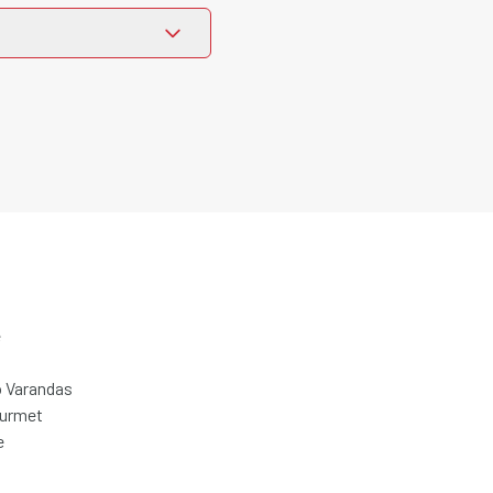
e
 Varandas
ourmet
e