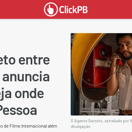
to entre
 anuncia
eja onde
Pessoa
O Agente Secreto, estrelado por W
o de Filme Internacional além
divulgação