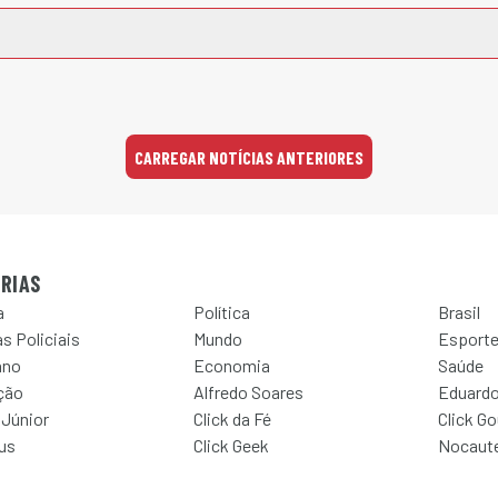
CARREGAR NOTÍCIAS ANTERIORES
RIAS
a
Política
Brasil
s Policiais
Mundo
Esport
ano
Economia
Saúde
ção
Alfredo Soares
Eduardo
 Júnior
Click da Fé
Click G
Jus
Click Geek
Nocaut