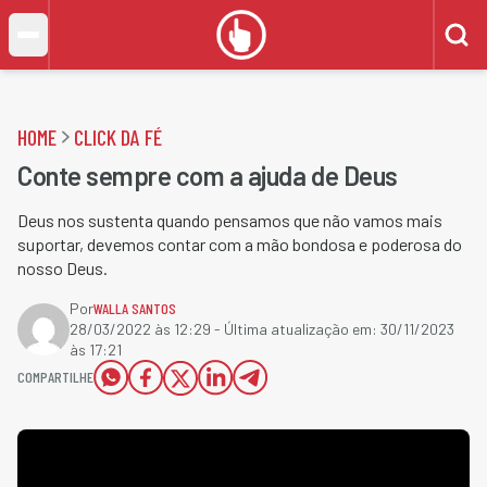
HOME
CLICK DA FÉ
Conte sempre com a ajuda de Deus
Deus nos sustenta quando pensamos que não vamos mais
suportar, devemos contar com a mão bondosa e poderosa do
nosso Deus.
Por
WALLA SANTOS
28/03/2022 às 12:29
- Última atualização em:
30/11/2023
às 17:21
COMPARTILHE