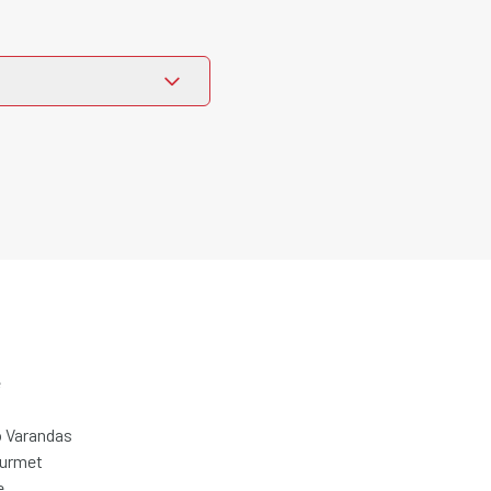
e
 Varandas
ourmet
e