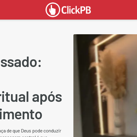
assado:
itual após
rimento
ança de que Deus pode conduzir