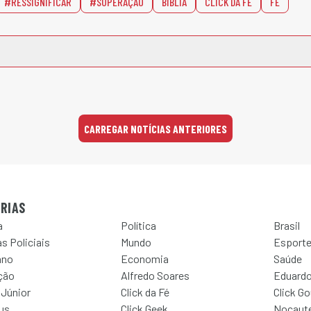
#RESSIGNIFICAR
#SUPERAÇÃO
BÍBLIA
CLICK DA FÉ
FÉ
CARREGAR NOTÍCIAS ANTERIORES
RIAS
a
Política
Brasil
s Policiais
Mundo
Esport
ano
Economia
Saúde
ção
Alfredo Soares
Eduardo
 Júnior
Click da Fé
Click G
Jus
Click Geek
Nocaut