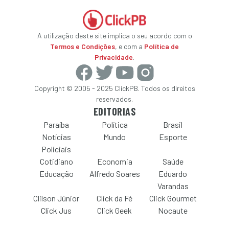
A utilização deste site implica o seu acordo com o
Termos e Condições
, e com a
Política de
Privacidade
.
Copyright © 2005 - 2025 ClickPB. Todos os direitos
reservados.
EDITORIAS
Paraíba
Política
Brasil
Notícias
Mundo
Esporte
Policiais
Cotidiano
Economia
Saúde
Educação
Alfredo Soares
Eduardo
Varandas
Clilson Júnior
Click da Fé
Click Gourmet
Click Jus
Click Geek
Nocaute