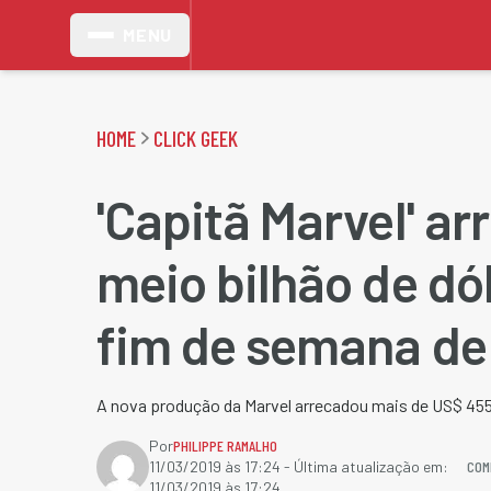
MENU
HOME
CLICK GEEK
'Capitã Marvel' a
meio bilhão de dó
fim de semana de 
A nova produção da Marvel arrecadou mais de US$ 455
Por
PHILIPPE RAMALHO
COM
11/03/2019 às 17:24
- Última atualização em:
11/03/2019 às 17:24