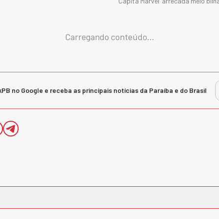
‘Capitã Marvel’ arrecada meio bil
Carregando conteúdo...
kPB no Google e receba as principais notícias da Paraíba e do Brasil