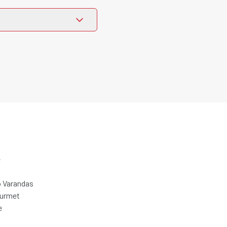
e
 Varandas
ourmet
e