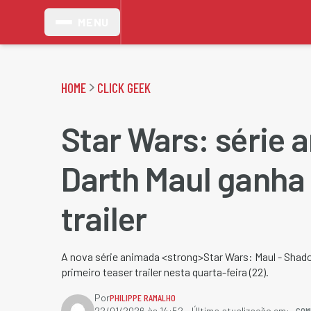
MENU
HOME
CLICK GEEK
Star Wars: série 
Darth Maul ganha
trailer
A nova série animada <strong>Star Wars: Maul - Sha
primeiro teaser trailer nesta quarta-feira (22).
Por
PHILIPPE RAMALHO
COM
22/01/2026 às 14:52
- Última atualização em: