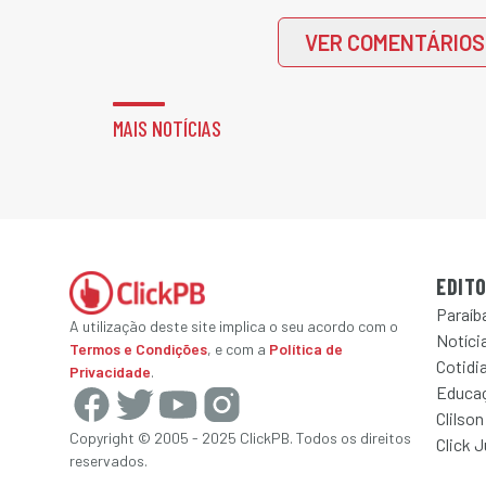
VER COMENTÁRIOS
MAIS NOTÍCIAS
EDITO
Paraíb
A utilização deste site implica o seu acordo com o
Notícia
Termos e Condições
, e com a
Política de
Cotidi
Privacidade
.
Educa
Clilson
Copyright © 2005 - 2025 ClickPB. Todos os direitos
Click 
reservados.