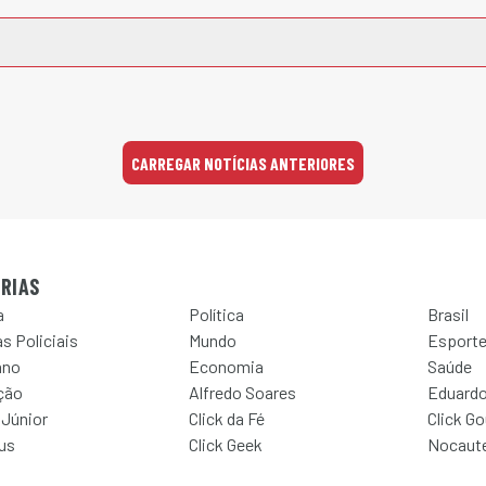
CARREGAR NOTÍCIAS ANTERIORES
RIAS
a
Política
Brasil
s Policiais
Mundo
Esport
ano
Economia
Saúde
ção
Alfredo Soares
Eduardo
 Júnior
Click da Fé
Click G
Jus
Click Geek
Nocaut