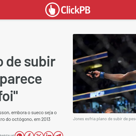
o de subir
 parece
oi"
fsson, embora o sueco seja o
tro do octógono, em 2013
Jones esfria plano de subir de pe
PARTILHE