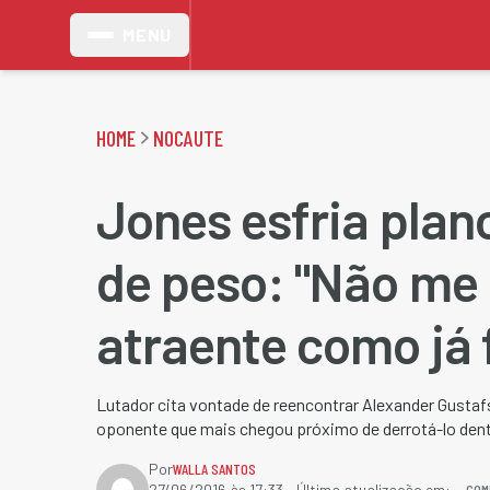
MENU
HOME
NOCAUTE
Jones esfria plan
de peso: "Não me
atraente como já f
Lutador cita vontade de reencontrar Alexander Gusta
oponente que mais chegou próximo de derrotá-lo den
Por
WALLA SANTOS
COM
27/06/2016 às 17:33
- Última atualização em: