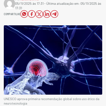
05/11/2025 às 17:31
- Última atualização em:
05/11/2025 às
17:31
COMPARTILHE
UNESCO aprova primeira recomendação global sobre uso ético da
neurotecnologia