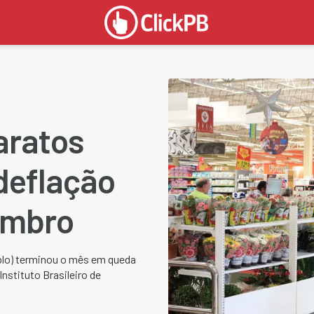
aratos
deflação
embro
plo) terminou o mês em queda
nstituto Brasileiro de