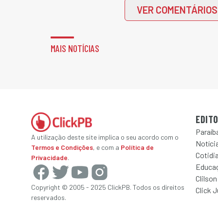
VER COMENTÁRIOS
MAIS NOTÍCIAS
EDITO
Paraíb
A utilização deste site implica o seu acordo com o
Notícia
Termos e Condições
, e com a
Política de
Cotidi
Privacidade
.
Educa
Clilson
Copyright © 2005 - 2025 ClickPB. Todos os direitos
Click 
reservados.