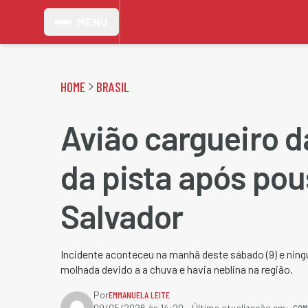
MENU
HOME
BRASIL
Avião cargueiro da
da pista após po
Salvador
Incidente aconteceu na manhã deste sábado (9) e ning
molhada devido a a chuva e havia neblina na região.
Por
EMMANUELA LEITE
COM
09/05/2026 às 14:20
- Última atualização em: