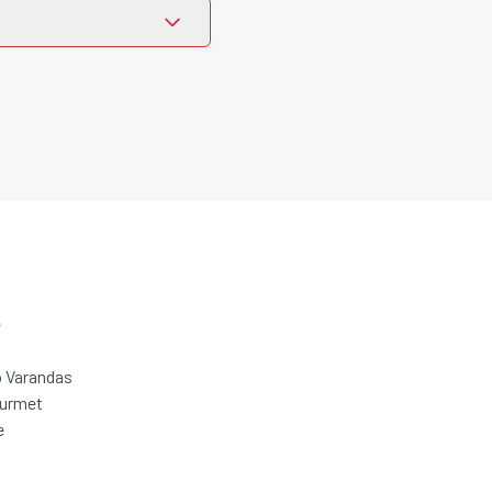
e
 Varandas
ourmet
e