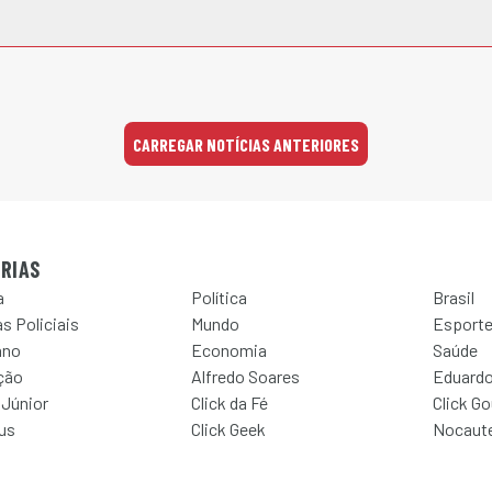
CARREGAR NOTÍCIAS ANTERIORES
RIAS
a
Política
Brasil
s Policiais
Mundo
Esport
ano
Economia
Saúde
ção
Alfredo Soares
Eduardo
 Júnior
Click da Fé
Click G
Jus
Click Geek
Nocaut