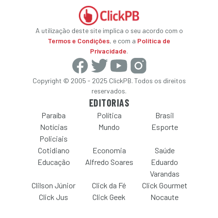
A utilização deste site implica o seu acordo com o
Termos e Condições
, e com a
Política de
Privacidade
.
Copyright © 2005 - 2025 ClickPB. Todos os direitos
reservados.
EDITORIAS
Paraíba
Política
Brasil
Notícias
Mundo
Esporte
Policiais
Cotidiano
Economia
Saúde
Educação
Alfredo Soares
Eduardo
Varandas
Clilson Júnior
Click da Fé
Click Gourmet
Click Jus
Click Geek
Nocaute