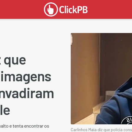
z que
u imagens
invadiram
le
alto e tenta encontrar os
Carlinhos Maia diz que polícia c