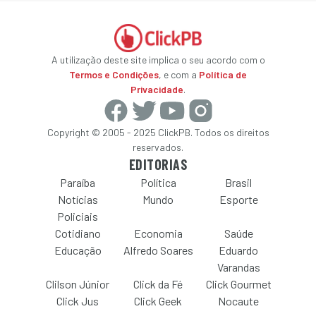
A utilização deste site implica o seu acordo com o
Termos e Condições
, e com a
Política de
Privacidade
.
Copyright © 2005 - 2025 ClickPB. Todos os direitos
reservados.
EDITORIAS
Paraíba
Política
Brasil
Notícias
Mundo
Esporte
Policiais
Cotidiano
Economia
Saúde
Educação
Alfredo Soares
Eduardo
Varandas
Clilson Júnior
Click da Fé
Click Gourmet
Click Jus
Click Geek
Nocaute