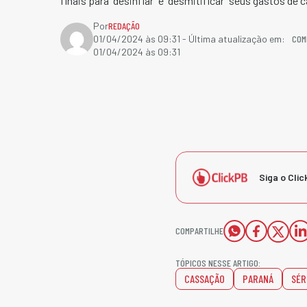
finais para “desinflar” e “desmitificar” seus gastos de
Por
REDAÇÃO
COM
01/04/2024 às 09:31
- Última atualização em:
01/04/2024 às 09:31
Siga o Clic
COMPARTILHE
TÓPICOS NESSE ARTIGO:
CASSAÇÃO
PARANÁ
SÉR