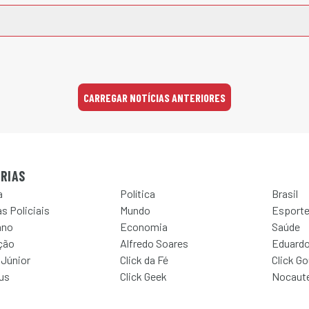
CARREGAR NOTÍCIAS ANTERIORES
RIAS
a
Política
Brasil
s Policiais
Mundo
Esport
ano
Economia
Saúde
ção
Alfredo Soares
Eduardo
 Júnior
Click da Fé
Click G
Jus
Click Geek
Nocaut