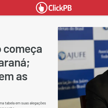
o começa
Paraná;
zem as
ma tabela em suas alegações