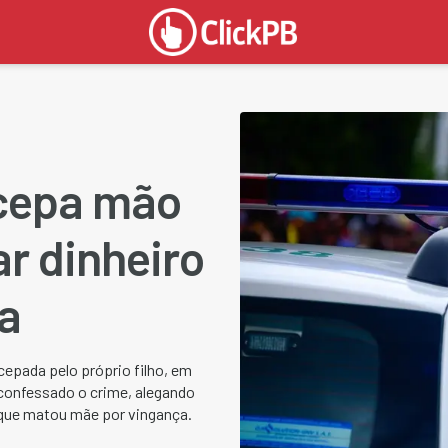
cepa mão
ar dinheiro
a
cepada pelo próprio filho, em
a confessado o crime, alegando
a que matou mãe por vingança.