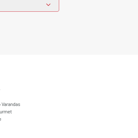
e
 Varandas
ourmet
e