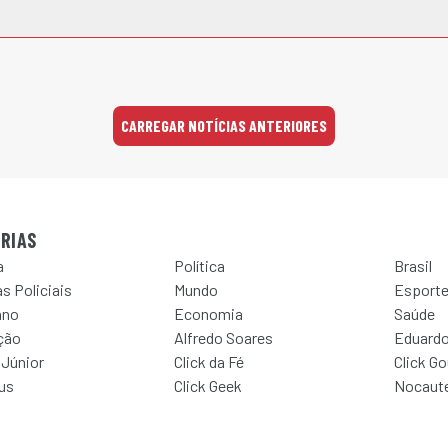
CARREGAR NOTÍCIAS ANTERIORES
RIAS
a
Política
Brasil
s Policiais
Mundo
Esport
ano
Economia
Saúde
ção
Alfredo Soares
Eduardo
 Júnior
Click da Fé
Click G
Jus
Click Geek
Nocaut