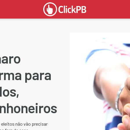
naro
arma para
dos,
inhoneiros
s eleitos não vão precisar