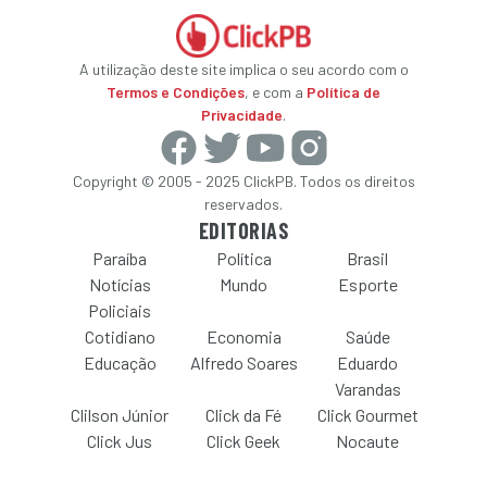
A utilização deste site implica o seu acordo com o
Termos e Condições
, e com a
Política de
Privacidade
.
Copyright © 2005 - 2025 ClickPB. Todos os direitos
reservados.
EDITORIAS
Paraíba
Política
Brasil
Notícias
Mundo
Esporte
Policiais
Cotidiano
Economia
Saúde
Educação
Alfredo Soares
Eduardo
Varandas
Clilson Júnior
Click da Fé
Click Gourmet
Click Jus
Click Geek
Nocaute