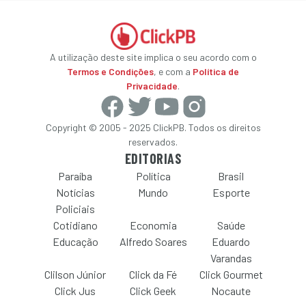
A utilização deste site implica o seu acordo com o
Termos e Condições
, e com a
Política de
Privacidade
.
Copyright © 2005 - 2025 ClickPB. Todos os direitos
reservados.
EDITORIAS
Paraíba
Política
Brasil
Notícias
Mundo
Esporte
Policiais
Cotidiano
Economia
Saúde
Educação
Alfredo Soares
Eduardo
Varandas
Clilson Júnior
Click da Fé
Click Gourmet
Click Jus
Click Geek
Nocaute