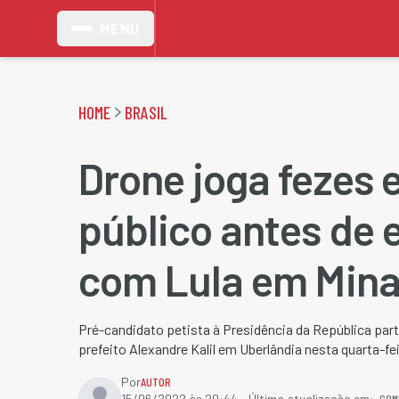
MENU
HOME
BRASIL
Drone joga fezes e
público antes de 
com Lula em Mina
Pré-candidato petista à Presidência da República par
prefeito Alexandre Kalil em Uberlândia nesta quarta-fei
Por
AUTOR
COM
15/06/2022 às 20:44
- Última atualização em: