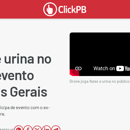
 urina no
evento
Drone joga fezes e urina no públi
s Gerais
ticipa de evento com o ex-
ra.
PARTILHE