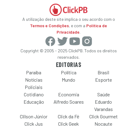
A utilização deste site implica o seu acordo com o
Termos e Condições
, e com a
Política de
Privacidade
.
Copyright © 2005 - 2025 ClickPB. Todos os direitos
reservados.
EDITORIAS
Paraíba
Política
Brasil
Notícias
Mundo
Esporte
Policiais
Cotidiano
Economia
Saúde
Educação
Alfredo Soares
Eduardo
Varandas
Clilson Júnior
Click da Fé
Click Gourmet
Click Jus
Click Geek
Nocaute