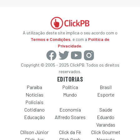
A utilização deste site implica o seu acordo com o
Termos e Condições
, e com a
Política de
Privacidade
.
Copyright © 2005 - 2025 ClickPB. Todos os direitos
reservados.
EDITORIAS
Paraíba
Política
Brasil
Notícias
Mundo
Esporte
Policiais
Cotidiano
Economia
Saúde
Educação
Alfredo Soares
Eduardo
Varandas
Clilson Júnior
Click da Fé
Click Gourmet
Click Jus
Click Geek
Nocaute