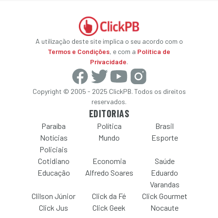
A utilização deste site implica o seu acordo com o
Termos e Condições
, e com a
Política de
Privacidade
.
Copyright © 2005 - 2025 ClickPB. Todos os direitos
reservados.
EDITORIAS
Paraíba
Política
Brasil
Notícias
Mundo
Esporte
Policiais
Cotidiano
Economia
Saúde
Educação
Alfredo Soares
Eduardo
Varandas
Clilson Júnior
Click da Fé
Click Gourmet
Click Jus
Click Geek
Nocaute