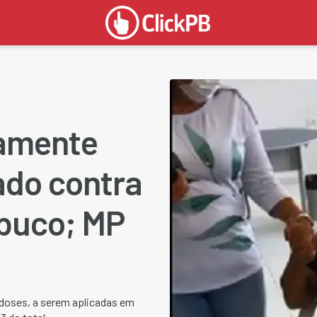
tamente
nado contra
buco; MP
 doses, a serem aplicadas em