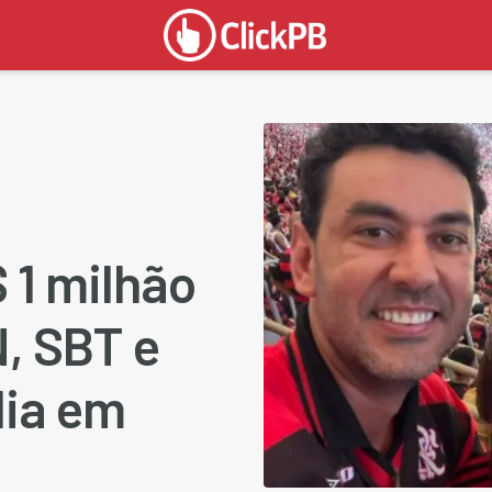
 1 milhão
, SBT e
dia em