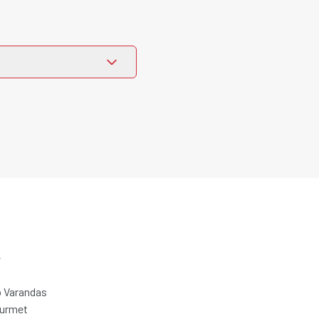
e
 Varandas
ourmet