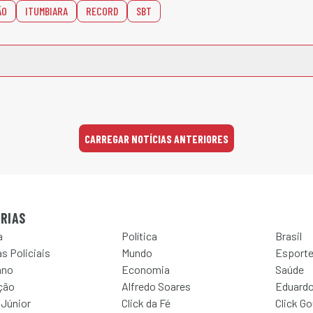
ÃO
ITUMBIARA
RECORD
SBT
CARREGAR NOTÍCIAS ANTERIORES
RIAS
a
Política
Brasil
s Policiais
Mundo
Esport
ano
Economia
Saúde
ção
Alfredo Soares
Eduardo
 Júnior
Click da Fé
Click G