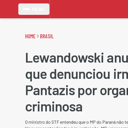
MENU
HOME
BRASIL
Lewandowski anu
que denunciou ir
Pantazis por org
criminosa
O ministro do STF entendeu que o MP do Paraná não te