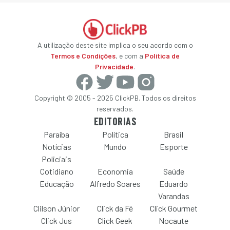
A utilização deste site implica o seu acordo com o
Termos e Condições
, e com a
Política de
Privacidade
.
Copyright © 2005 - 2025 ClickPB. Todos os direitos
reservados.
EDITORIAS
Paraíba
Política
Brasil
Notícias
Mundo
Esporte
Policiais
Cotidiano
Economia
Saúde
Educação
Alfredo Soares
Eduardo
Varandas
Clilson Júnior
Click da Fé
Click Gourmet
Click Jus
Click Geek
Nocaute