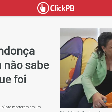
endonça
a não sabe
ue foi
co-piloto morreram em um