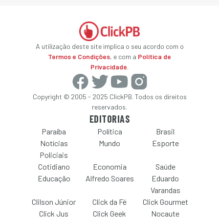
A utilização deste site implica o seu acordo com o
Termos e Condições
, e com a
Política de
Privacidade
.
Copyright © 2005 - 2025 ClickPB. Todos os direitos
reservados.
EDITORIAS
Paraíba
Política
Brasil
Notícias
Mundo
Esporte
Policiais
Cotidiano
Economia
Saúde
Educação
Alfredo Soares
Eduardo
Varandas
Clilson Júnior
Click da Fé
Click Gourmet
Click Jus
Click Geek
Nocaute