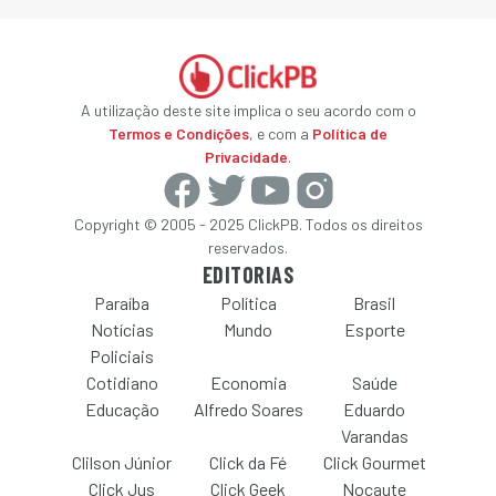
A utilização deste site implica o seu acordo com o
Termos e Condições
, e com a
Política de
Privacidade
.
Copyright © 2005 - 2025 ClickPB. Todos os direitos
reservados.
EDITORIAS
Paraíba
Política
Brasil
Notícias
Mundo
Esporte
Policiais
Cotidiano
Economia
Saúde
Educação
Alfredo Soares
Eduardo
Varandas
Clilson Júnior
Click da Fé
Click Gourmet
Click Jus
Click Geek
Nocaute