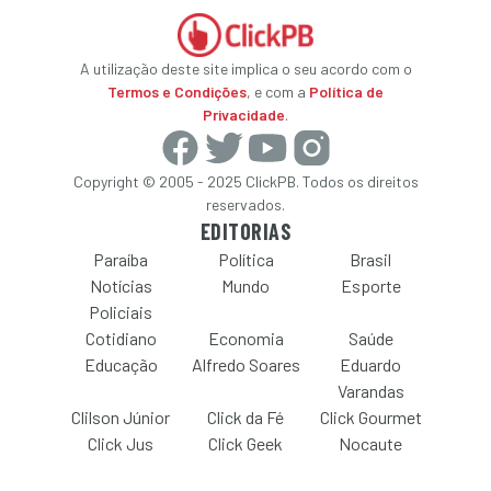
A utilização deste site implica o seu acordo com o
Termos e Condições
, e com a
Política de
Privacidade
.
Copyright © 2005 - 2025 ClickPB. Todos os direitos
reservados.
EDITORIAS
Paraíba
Política
Brasil
Notícias
Mundo
Esporte
Policiais
Cotidiano
Economia
Saúde
Educação
Alfredo Soares
Eduardo
Varandas
Clilson Júnior
Click da Fé
Click Gourmet
Click Jus
Click Geek
Nocaute