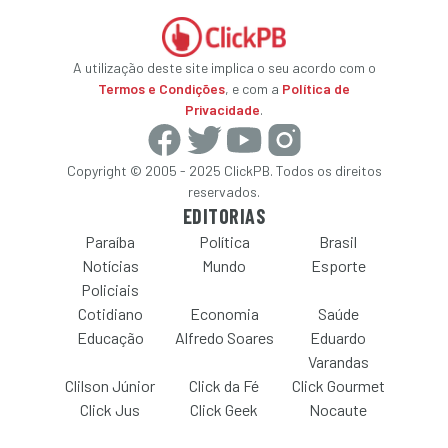
A utilização deste site implica o seu acordo com o
Termos e Condições
, e com a
Política de
Privacidade
.
Copyright © 2005 - 2025 ClickPB. Todos os direitos
reservados.
EDITORIAS
Paraíba
Política
Brasil
Notícias
Mundo
Esporte
Policiais
Cotidiano
Economia
Saúde
Educação
Alfredo Soares
Eduardo
Varandas
Clilson Júnior
Click da Fé
Click Gourmet
Click Jus
Click Geek
Nocaute