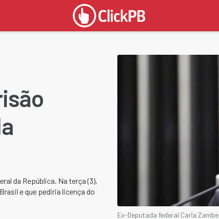
risão
la
al da República. Na terça (3),
rasil e que pediria licença do
Ex-Deputada federal Carla Zambell