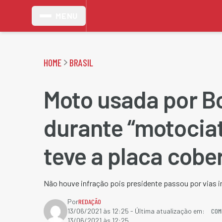
MENU
HOME
BRASIL
Moto usada por B
durante “motocia
teve a placa cobe
Não houve infração pois presidente passou por vias in
Por
REDAÇÃO
COM
13/06/2021 às 12:25
- Última atualização em:
13/06/2021 às 12:25