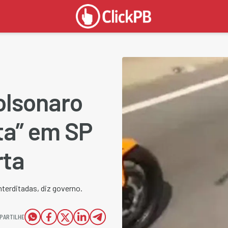
olsonaro
ta” em SP
rta
terditadas, diz governo.
PARTILHE