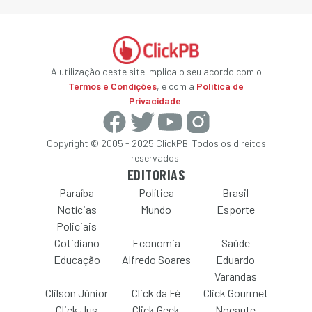
A utilização deste site implica o seu acordo com o
Termos e Condições
, e com a
Política de
Privacidade
.
Copyright © 2005 - 2025 ClickPB. Todos os direitos
reservados.
EDITORIAS
Paraíba
Política
Brasil
Notícias
Mundo
Esporte
Policiais
Cotidiano
Economia
Saúde
Educação
Alfredo Soares
Eduardo
Varandas
Clilson Júnior
Click da Fé
Click Gourmet
Click Jus
Click Geek
Nocaute