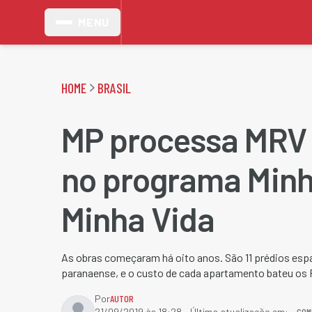
MENU
HOME
BRASIL
MP processa MRV 
no programa Min
Minha Vida
As obras começaram há oito anos. São 11 prédios esp
paranaense, e o custo de cada apartamento bateu os R
Por
AUTOR
COM
21/09/2019 às 18:28
- Última atualização em: