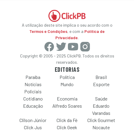
A utilização deste site implica o seu acordo com o
Termos e Condições
, e com a
Política de
Privacidade
.
Copyright © 2005 - 2025 ClickPB. Todos os direitos
reservados.
EDITORIAS
Paraíba
Política
Brasil
Notícias
Mundo
Esporte
Policiais
Cotidiano
Economia
Saúde
Educação
Alfredo Soares
Eduardo
Varandas
Clilson Júnior
Click da Fé
Click Gourmet
Click Jus
Click Geek
Nocaute