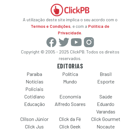
A utilização deste site implica o seu acordo com o
Termos e Condições
, e com a
Política de
Privacidade
.
Copyright © 2005 - 2025 ClickPB. Todos os direitos
reservados.
EDITORIAS
Paraíba
Política
Brasil
Notícias
Mundo
Esporte
Policiais
Cotidiano
Economia
Saúde
Educação
Alfredo Soares
Eduardo
Varandas
Clilson Júnior
Click da Fé
Click Gourmet
Click Jus
Click Geek
Nocaute