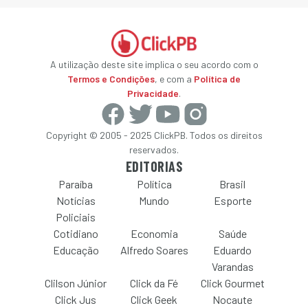
A utilização deste site implica o seu acordo com o
Termos e Condições
, e com a
Política de
Privacidade
.
Copyright © 2005 - 2025 ClickPB. Todos os direitos
reservados.
EDITORIAS
Paraíba
Política
Brasil
Notícias
Mundo
Esporte
Policiais
Cotidiano
Economia
Saúde
Educação
Alfredo Soares
Eduardo
Varandas
Clilson Júnior
Click da Fé
Click Gourmet
Click Jus
Click Geek
Nocaute