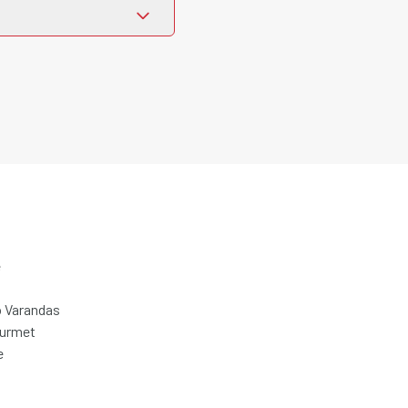
e
 Varandas
ourmet
e