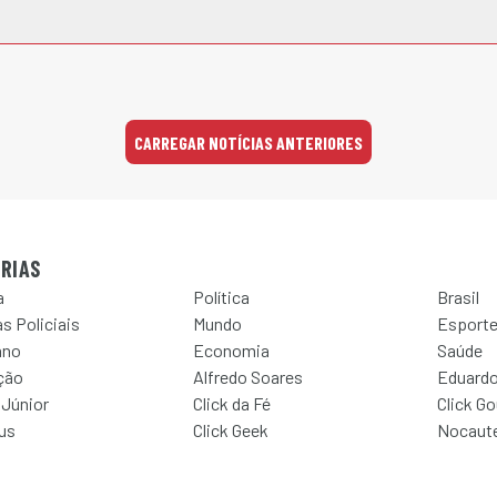
CARREGAR NOTÍCIAS ANTERIORES
RIAS
a
Política
Brasil
s Policiais
Mundo
Esport
ano
Economia
Saúde
ção
Alfredo Soares
Eduardo
 Júnior
Click da Fé
Click G
Jus
Click Geek
Nocaut