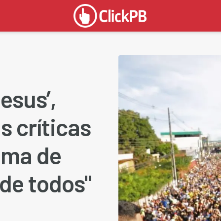
esus’,
s críticas
cima de
de todos"