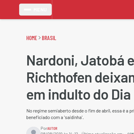
MENU
HOME
BRASIL
Nardoni, Jatobá 
Richthofen deixam
em indulto do Dia
No regime semiaberto desde o fim de abril, essa é a p
beneficiado com a 'saidinha'.
Por
AUTOR
COM
08/08/2019 às 14:12
- Última atualização em: